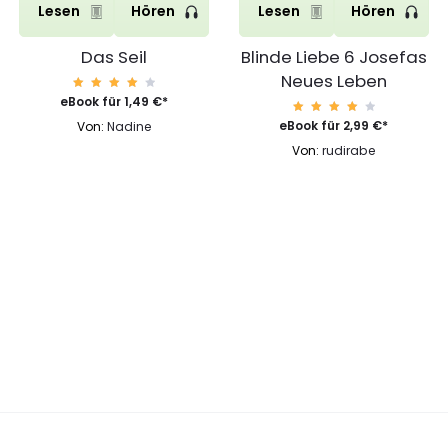
Lesen
Hören
Lesen
Hören
Das Seil
Blinde Liebe 6 Josefas
Neues Leben
Bewert
eBook für
1,49
€
*
et mit
4.29
Bewert
eBook für
2,99
€
*
Von:
Nadine
von 5
et mit
4.29
Von:
rudirabe
von 5