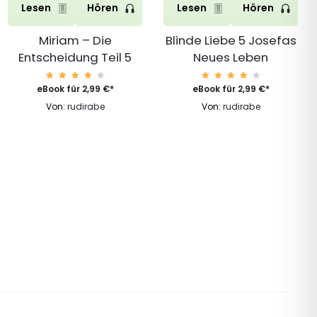
Lesen
Hören
Lesen
Hören
Miriam – Die
Blinde Liebe 5 Josefas
Entscheidung Teil 5
Neues Leben
Bewert
Bewert
eBook für
2,99
€
*
eBook für
2,99
€
*
et mit
et mit
4.29
4.29
Von:
rudirabe
Von:
rudirabe
von 5
von 5