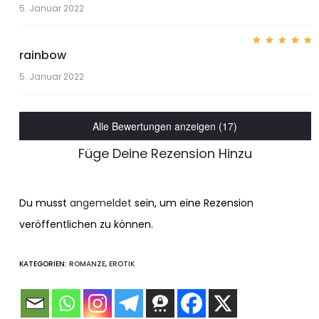
von 5
5. Januar 2022
rainbow
Bewerte
t mit
5
von 5
5. Januar 2022
Alle Bewertungen anzeigen (17)
Füge Deine Rezension Hinzu
Du musst
angemeldet
sein, um eine Rezension
veröffentlichen zu können.
KATEGORIEN:
ROMANZE
,
EROTIK