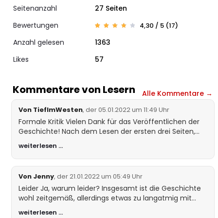
Seitenanzahl
27 Seiten
Bewertungen
4,30 / 5 (17)
Bewert
17
et mit
Anzahl gelesen
1363
4.29
von 5,
basie
Likes
rend
57
auf
Kunde
nbewer
tungen
Kommentare von Lesern
Alle Kommentare →
Von TiefImWesten
, der 05.01.2022 um 11:49 Uhr
Formale Kritik Vielen Dank für das Veröffentlichen der
Geschichte! Nach dem Lesen der ersten drei Seiten,
einige Hinweise: Du, Ihr, etc. wird nur im Brief groß
weiterlesen …
geschrieben. Ansonsten, auch in wörtlicher Rede
immer klein. Leider fehlen viele Kommata, was das
Lesen erschwert. Ich empfehle Dir entweder jemand
Von Jenny
, der 21.01.2022 um 05:49 Uhr
zum Korrekturlesen zu besorgen oder ein Programm
Leider Ja, warum leider? Insgesamt ist die Geschichte
wie z.B. Papyrus zu nutzen, das die schlimmsten
wohl zeitgemäß, allerdings etwas zu langatmig mit
Schnitzer entdeckt. Auch würden sinngliedernde
vielen Abweichungen, die nicht besonders interessant
Absätze das Lesen erleichtern. Nicht hiervon
weiterlesen …
sind, z. B. die Feuerwehr. Schade!