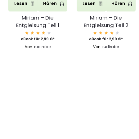
Lesen
Hören
Lesen
Hören
Miriam – Die
Miriam – Die
Entgleisung Teil 1
Entgleisung Teil 2
Bewert
Bewert
eBook für
2,99
€
*
eBook für
2,99
€
*
et mit
et mit
4.29
4.29
Von:
rudirabe
Von:
rudirabe
von 5
von 5