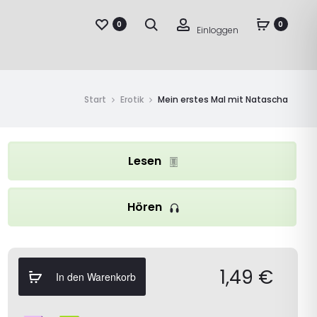
Suche
Account
0
0
Einloggen
Start
Erotik
Mein erstes Mal mit Natascha
Lesen
Hören
1,49
€
In den Warenkorb