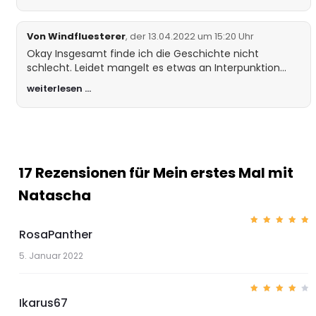
entmutigen lasse
Von Windfluesterer
, der 13.04.2022 um 15:20 Uhr
Okay Insgesamt finde ich die Geschichte nicht
schlecht. Leidet mangelt es etwas an Interpunktion
und du hättest sie vielleicht vor dem Einstellen
weiterlesen …
nochmal quer lesen lassen sollen. Aber du solltest ruhig
weiter schreiben, das wird bestimmt noch besser
werden.
17 Rezensionen für
Mein erstes Mal mit
Natascha
RosaPanther
Bewerte
t mit
5
von 5
5. Januar 2022
Ikarus67
Bewer
tet
mit
4