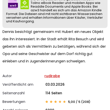
Tolino eBook Reader und mobilen Apps wie
Readdle Documents und Apple Books. Bei
azw3 handelt es sich um das Amazon Kindle
Format. Die Dateien sind mit nicht sichtbaren Wasserzeichen
versehen und erhalten Informationen über Käufer, Verkäufer
und Kaufvorgang.
Dennis besichtigt gemeinsam mit Hubert ein neues Objekt
das ihn interessiert. In der Stadt erhält Rita Besuch und wird
gebeten sich als Vermittlerin zu betätigen, während sich der
Opa und seine Geschwister auf dem Dorf richtig gut
einleben und in Jugenderinnerungen schwelgen.
Autor
rudirabe
Veröffentlicht am
03.03.2026
Seitenanzahl
114 Seiten
Bewertungen
5,00 / 5 (208)
Bewerte
208
t mit