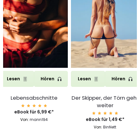
Lesen
Hören
Lesen
Hören
Lebensabschnitte
Der Skipper, der Törn geht
weiter
eBook für
Bewerte
6,99
€
*
t mit
4.97
eBook für
Bewerte
1,49
€
*
Von:
mann194
von 5
t mit
4.97
Von:
BinNett
von 5