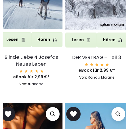
Lesen
Hören
Lesen
Hören
Blinde Liebe 4 Josefas
DER VERTRAG – Teil 3
Neues Leben
eBook für
Bewerte
2,99
€
*
t mit
4.97
eBook für
Bewerte
2,99
€
*
Von:
Rahab Morane
von 5
t mit
4.97
Von:
rudirabe
von 5