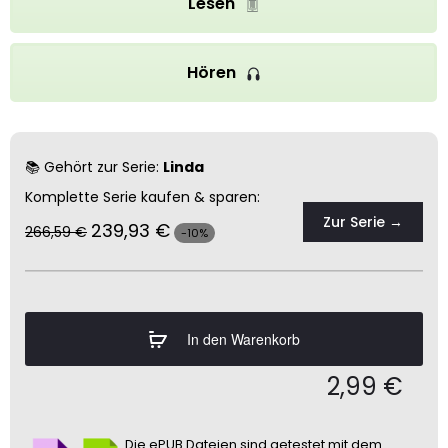
Lesen
Hören
📚 Gehört zur Serie:
Linda
Komplette Serie kaufen & sparen:
Zur Serie →
239,93
€
266,59
€
-10%
In den Warenkorb
2,99
€
Die ePUB Dateien sind getestet mit dem