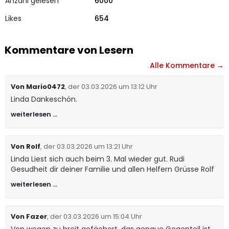
Anzahl gelesen
6000
4.97
von 5,
basier
Likes
end auf
654
Kunden
bewertu
ngen
Kommentare von Lesern
Alle Kommentare →
Von Mario0472
, der 03.03.2026 um 13:12 Uhr
Linda Dankeschön.
weiterlesen …
Von Rolf
, der 03.03.2026 um 13:21 Uhr
Linda Liest sich auch beim 3. Mal wieder gut. Rudi
Gesudheit dir deiner Familie und allen Helfern Grüsse Rolf
weiterlesen …
Von Fazer
, der 03.03.2026 um 15:04 Uhr