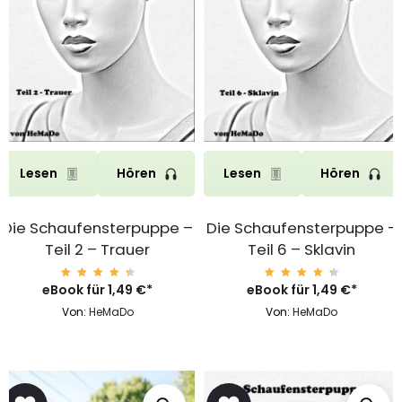
Lesen
Hören
Lesen
Hören
Die Schaufensterpuppe –
Die Schaufensterpuppe –
Teil 2 – Trauer
Teil 6 – Sklavin
eBook für
Bewert
1,49
€
*
eBook für
Bewert
1,49
€
*
et mit
et mit
4.57
4.57
Von:
HeMaDo
Von:
HeMaDo
von 5
von 5