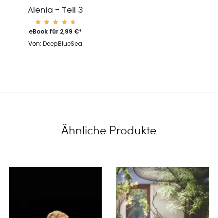
Alenia - Teil 3
81
Bewert
eBook für
2,99
€
*
et mit
4.85
Von:
DeepBlueSea
von 5,
basier
end
auf
Kunden
bewert
ungen
Ähnliche Produkte