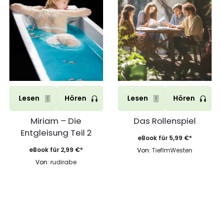
Lesen
Hören
Lesen
Hören
Miriam – Die
Das Rollenspiel
Entgleisung Teil 2
eBook für
5,99
€
*
eBook für
2,99
€
*
Von:
TiefImWesten
Von:
rudirabe