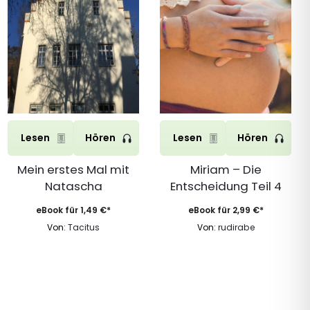
Lesen
Hören
Lesen
Hören
Mein erstes Mal mit
Miriam – Die
Natascha
Entscheidung Teil 4
eBook für
1,49
€
*
eBook für
2,99
€
*
Von:
Tacitus
Von:
rudirabe