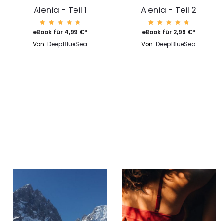
Alenia - Teil 1
Alenia - Teil 2
173
Bewert
93
Bewert
eBook für
4,99
€
*
eBook für
2,99
€
*
et mit
et mit
4.86
4.86
Von:
DeepBlueSea
Von:
DeepBlueSea
von 5,
von 5,
basier
basier
end
end
auf
auf
Kunden
Kunden
bewert
bewert
ungen
ungen