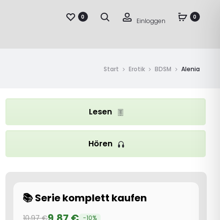
Suche
Account
0
0
Einloggen
Start
Erotik
BDSM
Alenia
Lesen
Hören
📚 Serie komplett kaufen
9,87
€
10,97
€
-10%