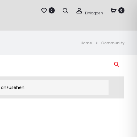
Suche
Account
0
0
Einloggen
Home
Community
e anzusehen